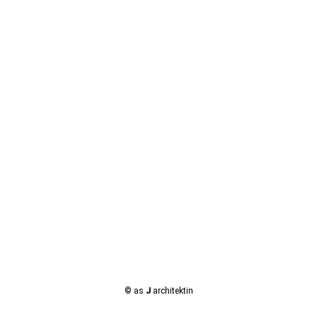
© as
J
architektin